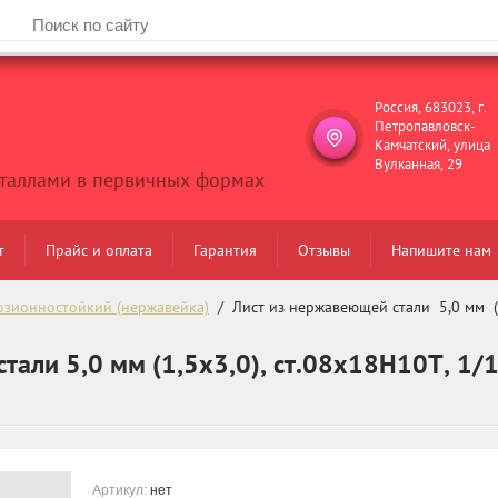
Россия, 683023, г.
Петропавловск-
Камчатский, улица
Вулканная, 29
еталлами в первичных формах
т
Прайс и оплата
Гарантия
Отзывы
Напишите нам
озионностойкий (нержавейка)
  /  Лист из нержавеющей стали  5,0 мм  (
тали 5,0 мм (1,5х3,0), ст.08х18Н10Т, 1/1
Артикул:
нет