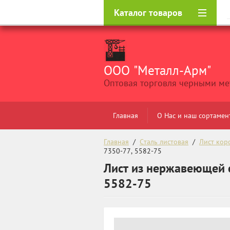
Каталог товаров
ООО "Металл-Арм"
Оптовая торговля черными м
Главная
О Нас и наш сортамен
Главная
  /  
Сталь листовая
  /  
Лист кор
7350-77, 5582-75
Лист из нержавеющей с
5582-75