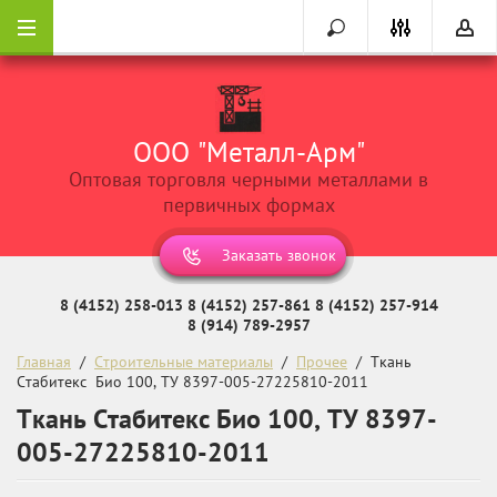
ООО "Металл-Арм"
Оптовая торговля черными металлами в
первичных формах
Заказать звонок
8 (4152) 258-013
8 (4152) 257-861
8 (4152) 257-914
8 (914) 789-2957
Главная
  /  
Строительные материалы
  /  
Прочее
  /  Ткань  
Стабитекс  Био 100, ТУ 8397-005-27225810-2011
Ткань Стабитекс Био 100, ТУ 8397-
005-27225810-2011