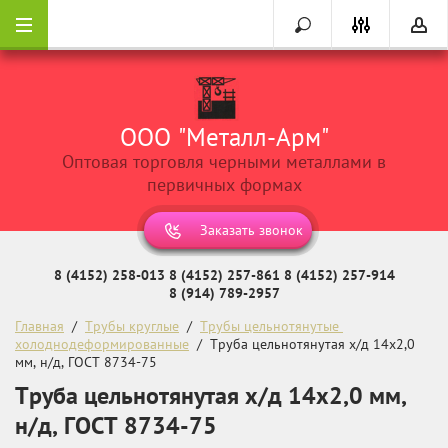
ООО "Металл-Арм"
Оптовая торговля черными металлами в
первичных формах
Заказать звонок
8 (4152) 258-013
8 (4152) 257-861
8 (4152) 257-914
8 (914) 789-2957
Главная
  /  
Трубы круглые
  /  
Трубы цельнотянутые 
холоднодеформированные
  /  Труба цельнотянутая х/д 14х2,0 
мм, н/д, ГОСТ 8734-75
Труба цельнотянутая х/д 14х2,0 мм,
н/д, ГОСТ 8734-75